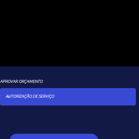
PREÇO
400,00
pg no
pix
21/02/20
R$
5
APROVAR ORÇAMENTO