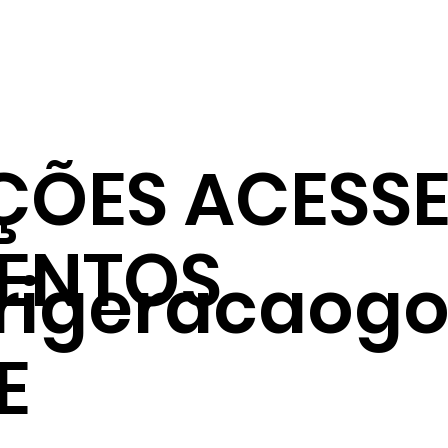
ÇÕES ACESSE
ENTOS
frigeracaogo
E