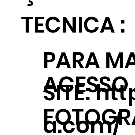
TECNICA :
PARA MA
ACESSO
SITE:
htt
FOTOGRÁ
a.com/