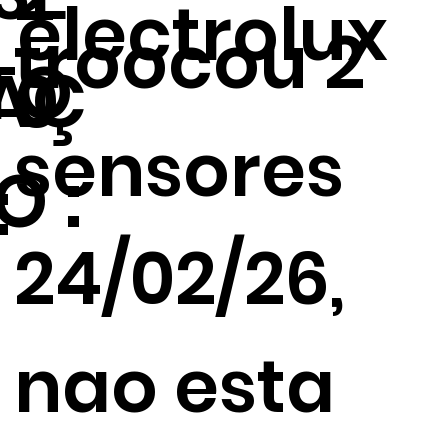
electrolux
troocou 2
TO
AÇ
0
sensores
O :
:
24/02/26,
nao esta