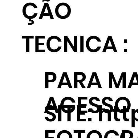
ÇÃO
TECNICA :
PARA MA
ACESSO
SITE:
htt