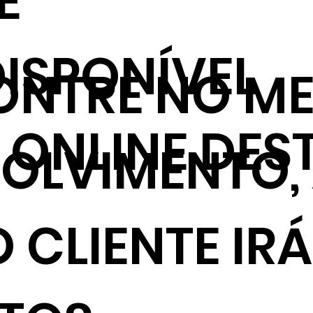
E
ISPONÍVEL
NTRE NO ME
ONLINE DES
VOLVIMENTO,
 CLIENTE IRÁ