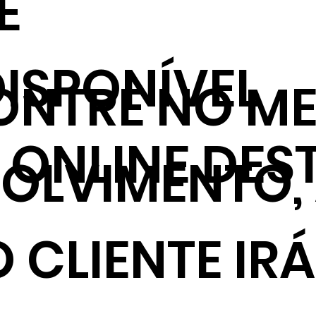
E
ISPONÍVEL
NTRE NO ME
ONLINE DES
VOLVIMENTO,
 CLIENTE IRÁ