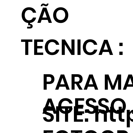
ÇÃO
TECNICA :
PARA MA
ACESSO
SITE:
htt