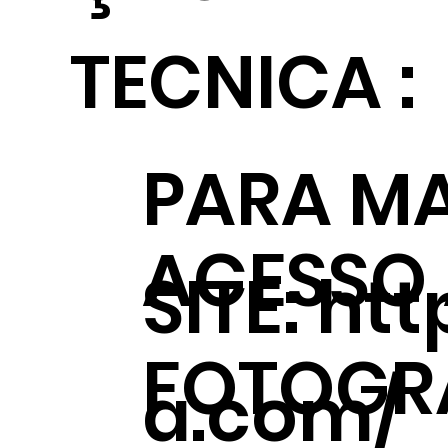
TECNICA :
PARA MA
ACESSO
SITE:
htt
FOTOGRÁ
a.com/