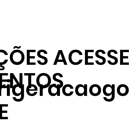
ÇÕES ACESSE
ENTOS
frigeracaogo
E