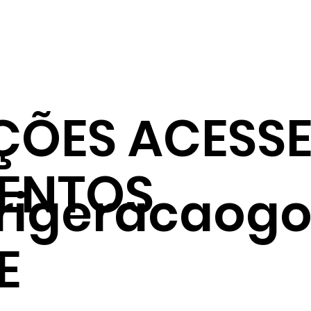
ÇÕES ACESSE
ENTOS
frigeracaogo
E