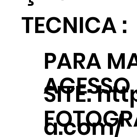
TECNICA :
PARA MA
ACESSO
SITE:
htt
FOTOGRÁ
a.com/