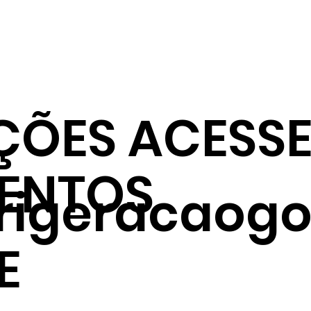
ÇÕES ACESSE
ENTOS
frigeracaogo
E