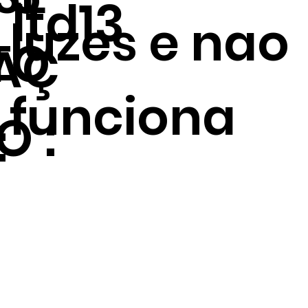
ltd13
luzes e nao
TO
AÇ
funciona
O :
: