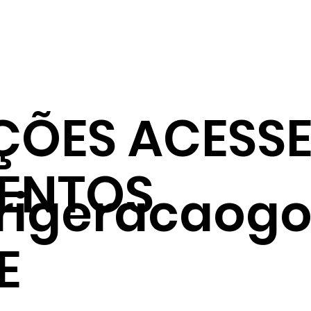
ÇÕES ACESSE
ENTOS
frigeracaogo
E