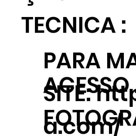
TECNICA :
PARA MA
ACESSO
SITE:
htt
FOTOGRÁ
a.com/