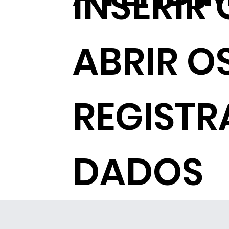
INSERIR
ABRIR O
REGISTR
DADOS