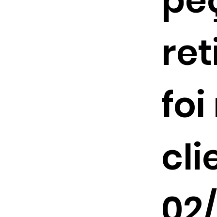
peç
ret
foi
cli
02/