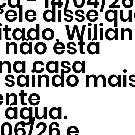
a - 14/04/26
ele disse q
itado, Wilian
não está
 na casa
saindo mai
ente
água.
06/26 e