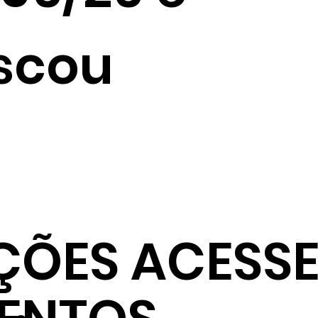
scou
ÇÕES ACESSE