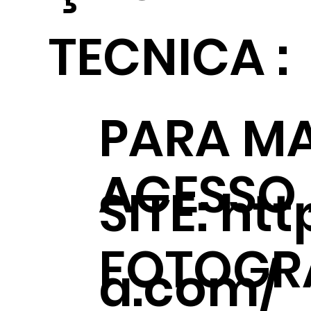
TECNICA :
PARA MA
ACESSO
SITE:
htt
FOTOGRÁ
a.com/