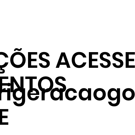
ÇÕES ACESSE
ENTOS
frigeracaogo
E