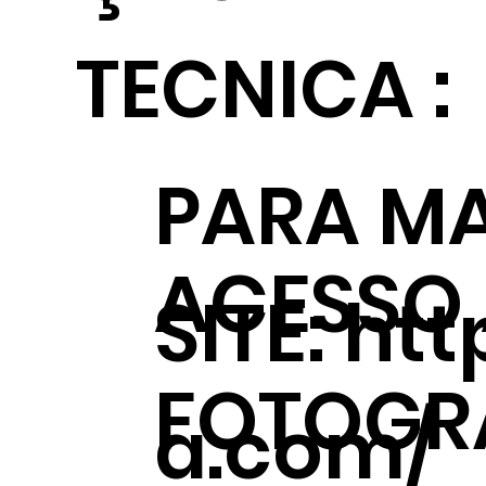
TECNICA :
PARA MA
ACESSO
SITE:
htt
FOTOGRÁ
a.com/