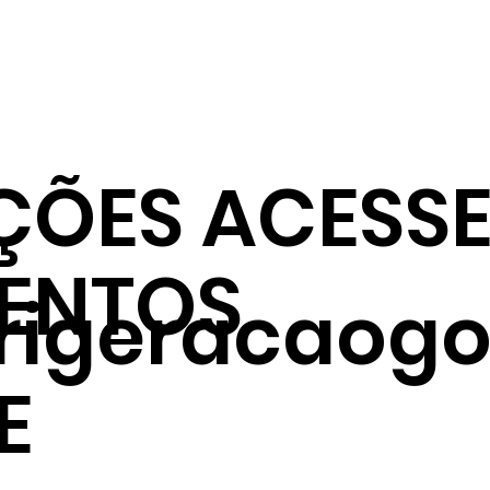
ÇÕES ACESSE
ENTOS
frigeracaogo
E