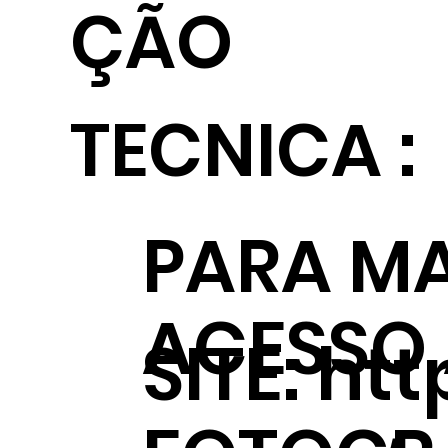
ÇÃO
TECNICA :
PARA MA
ACESSO
SITE:
htt