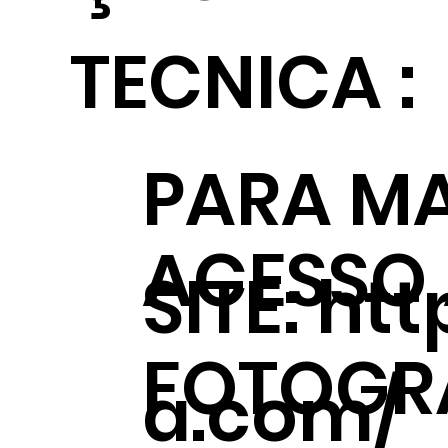
TECNICA :
PARA MA
ACESSO
SITE:
htt
FOTOGRÁ
a.com/