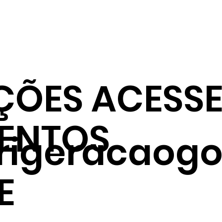
ÇÕES ACESSE
ENTOS
frigeracaogo
E