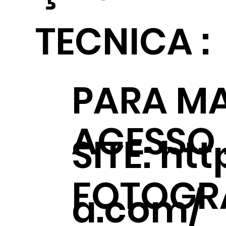
TECNICA :
PARA MA
ACESSO
SITE:
htt
FOTOGRÁ
a.com/