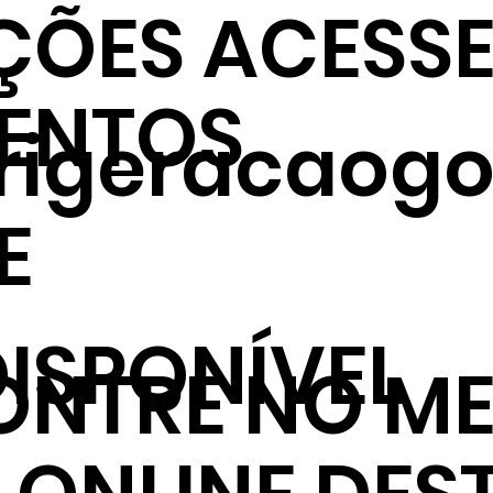
ÇÕES ACESSE
ENTOS
frigeracaogo
E
ISPONÍVEL
NTRE NO ME