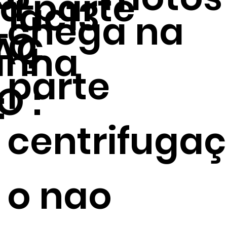
na parte
lac13
chega na
TO
AÇ
nha
parte
O :
:
centrifuga
o nao