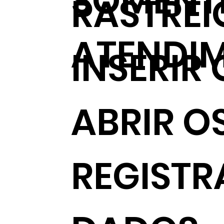
SOMENTE
RASTREI
ATENDI
INSERIR
ABRIR O
REGISTR