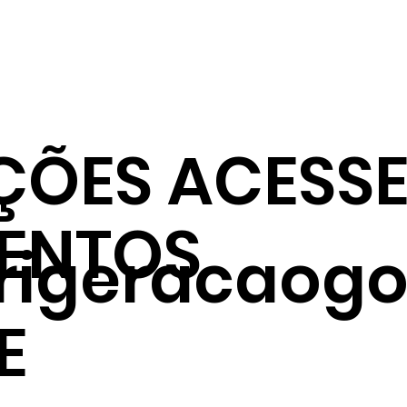
ÇÕES ACESSE
ENTOS
frigeracaogo
E