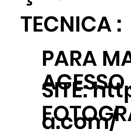
TECNICA :
PARA MA
ACESSO
SITE:
htt
FOTOGRÁ
a.com/