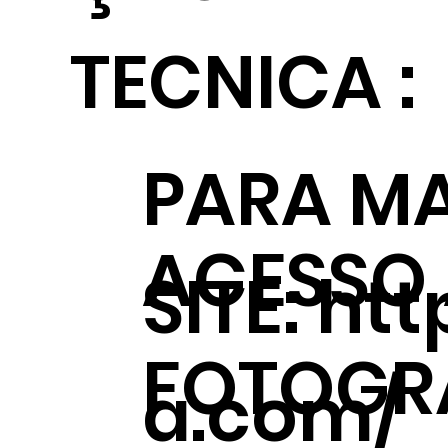
TECNICA :
PARA MA
ACESSO
SITE:
htt
FOTOGRÁ
a.com/