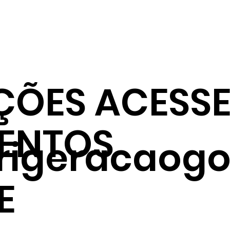
ÇÕES ACESSE
ENTOS
frigeracaogo
E