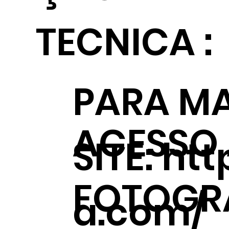
TECNICA :
PARA MA
ACESSO
SITE:
htt
FOTOGRÁ
a.com/