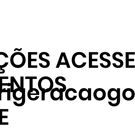
ÇÕES ACESSE
ENTOS
frigeracaogo
E