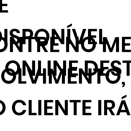
E
ISPONÍVEL
NTRE NO ME
ONLINE DES
VOLVIMENTO,
 CLIENTE IRÁ