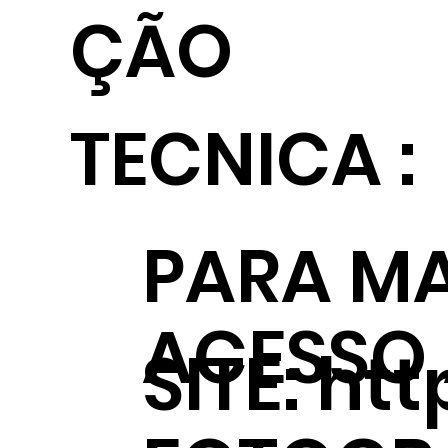
ÇÃO
TECNICA :
PARA MA
ACESSO
SITE:
htt