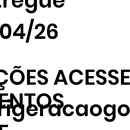
tregue
/04/26
ÇÕES ACESSE
ENTOS
frigeracaogo