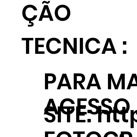
ÇÃO
TECNICA :
PARA MA
ACESSO
SITE:
htt