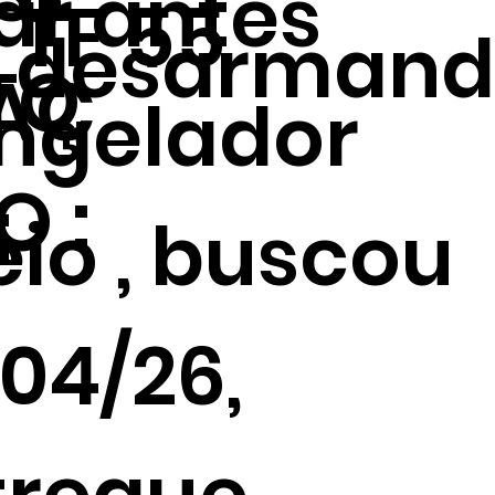
ar antes
TF 55
desarmand
TO
AÇ
ngelador
O :
:
io , buscou
04/26,