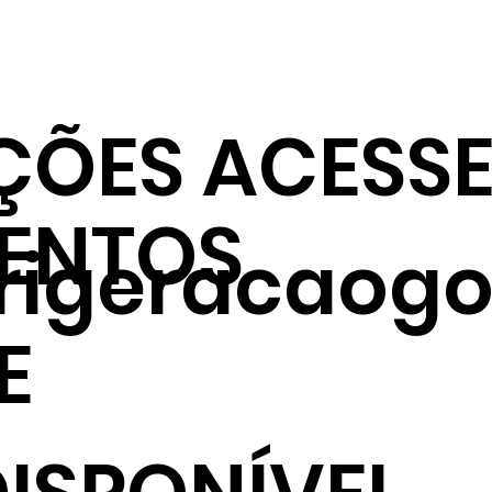
ÇÕES ACESSE
ENTOS
frigeracaogo
E