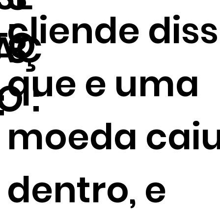
.
cliende dis
TO
AÇ
3
que e uma
O :
:
moeda cai
dentro, e