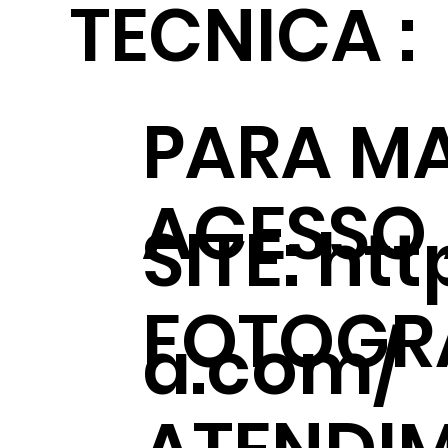
TECNICA :
PARA MA
ACESSO
SITE:
htt
FOTOGRÁ
a.com/