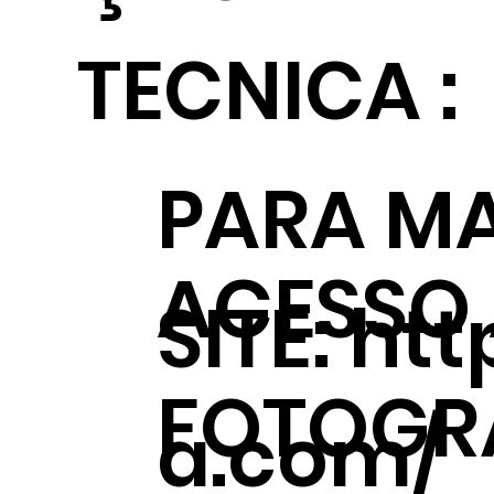
TECNICA :
PARA MA
ACESSO
SITE:
htt
FOTOGRÁ
a.com/