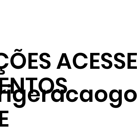
ÇÕES ACESSE
ENTOS
frigeracaogo
E