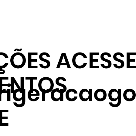
ÇÕES ACESSE
ENTOS
frigeracaogo
E