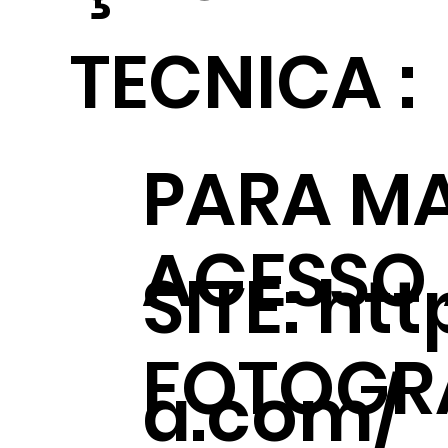
TECNICA :
PARA MA
ACESSO
SITE:
htt
FOTOGRÁ
a.com/