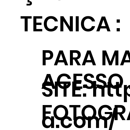
TECNICA :
PARA MA
ACESSO
SITE:
htt
FOTOGRÁ
a.com/