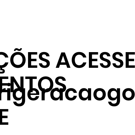
ÇÕES ACESSE
ENTOS
frigeracaogo
E