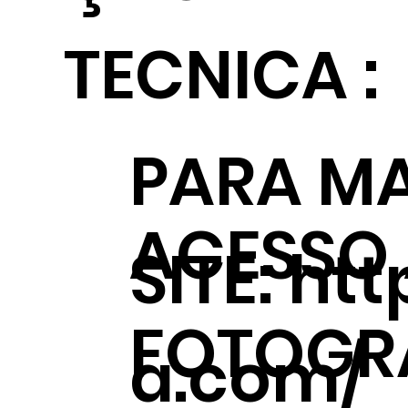
TECNICA :
PARA MA
ACESSO
SITE:
htt
FOTOGRÁ
a.com/