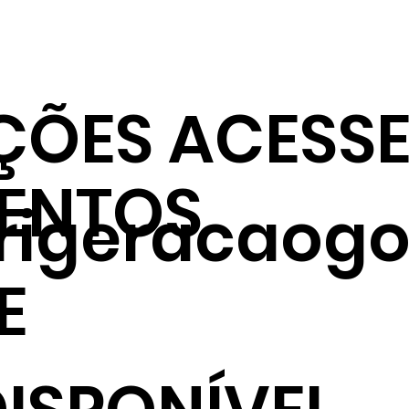
ÇÕES ACESSE
ENTOS
frigeracaogo
E