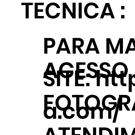
TECNICA :
PARA MA
ACESSO
SITE:
htt
FOTOGRÁ
a.com/