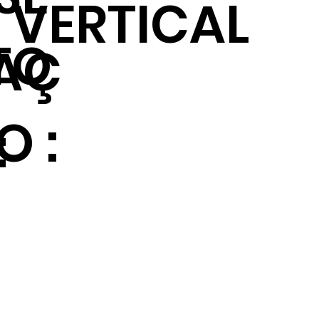
VERTICAL
TO
AÇ
O :
: