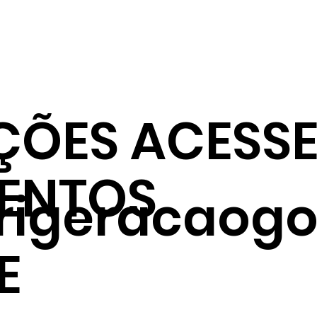
ÇÕES ACESSE
ENTOS
frigeracaogo
E