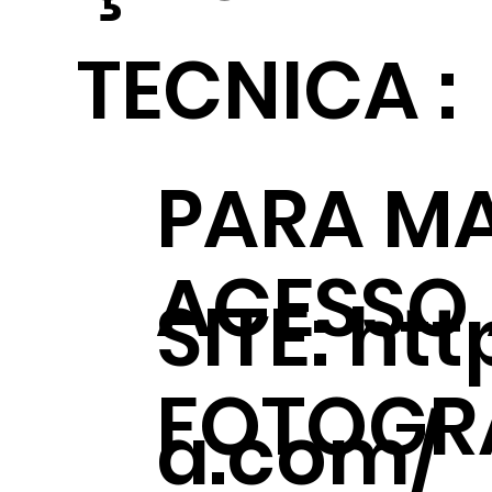
TECNICA :
PARA MA
ACESSO
SITE:
htt
FOTOGRÁ
a.com/