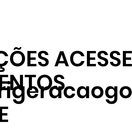
ÇÕES ACESSE
ENTOS
frigeracaogo
E