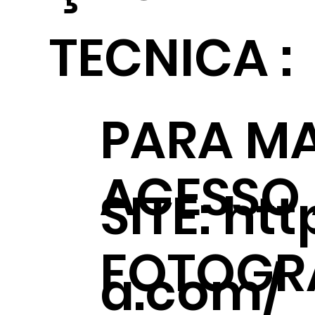
TECNICA :
PARA MA
ACESSO
SITE:
htt
FOTOGRÁ
a.com/