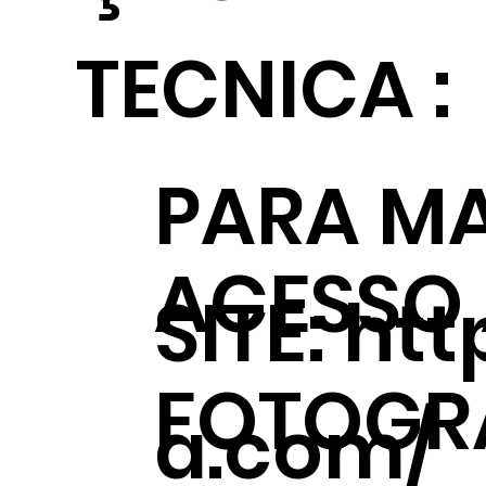
TECNICA :
PARA MA
ACESSO
SITE:
htt
FOTOGRÁ
a.com/