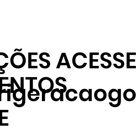
ÇÕES ACESSE
ENTOS
frigeracaogo
E