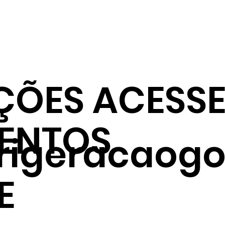
ÇÕES ACESSE
ENTOS
frigeracaogo
E