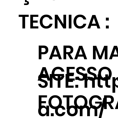
TECNICA :
PARA MA
ACESSO
SITE:
htt
FOTOGRÁ
a.com/