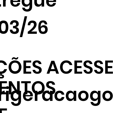
tregue
/03/26
ÇÕES ACESSE
ENTOS
frigeracaogo