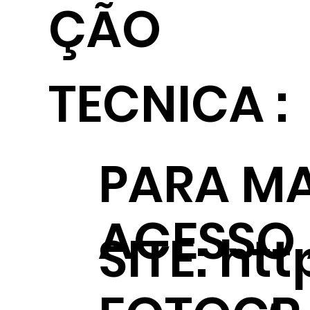
ÇÃO
TECNICA :
PARA MA
ACESSO
SITE:
htt