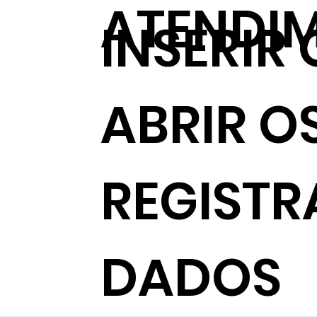
ATENDI
INSERIR
ABRIR O
REGISTR
DADOS