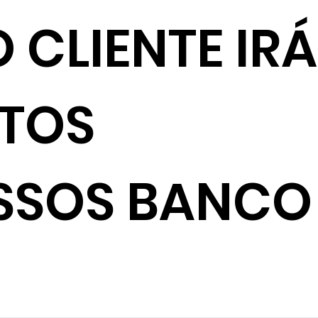
 CLIENTE IRÁ
NTOS
SSOS BANCO