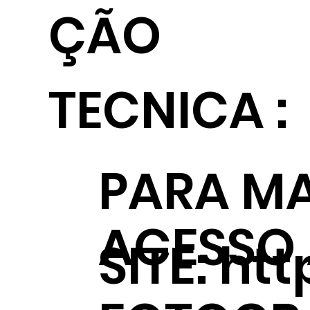
ÇÃO
TECNICA :
PARA MA
ACESSO
SITE:
htt