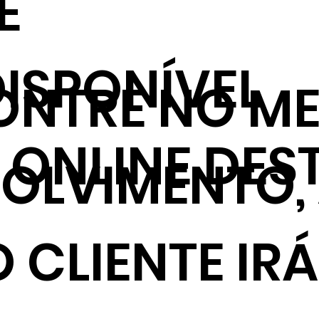
E
ISPONÍVEL
NTRE NO ME
ONLINE DES
VOLVIMENTO,
 CLIENTE IRÁ