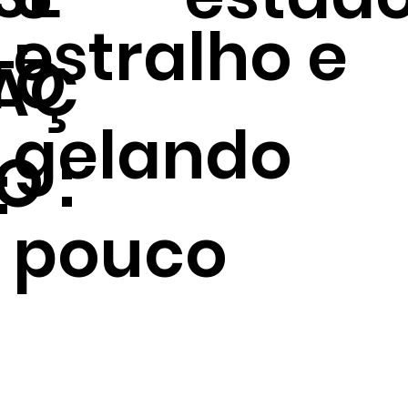
.
estralho e
TO
AÇ
gelando
O :
:
pouco