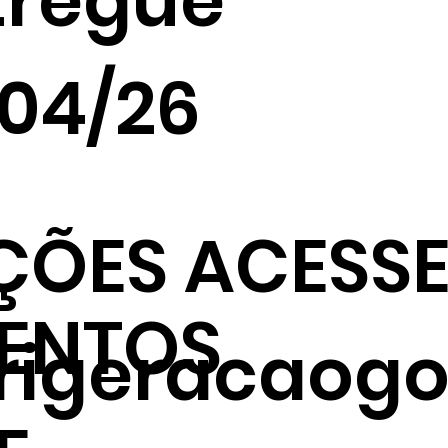
tregue
/04/26
ÇÕES ACESSE
ENTOS
frigeracaogo