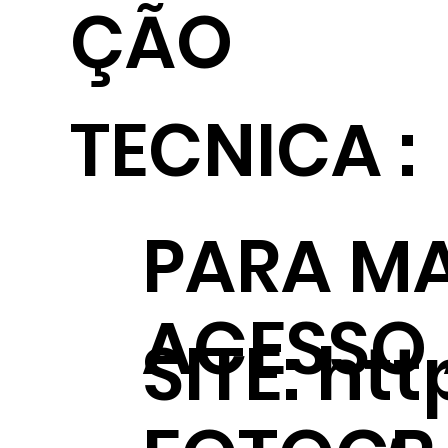
ÇÃO
TECNICA :
PARA MA
ACESSO
SITE:
htt