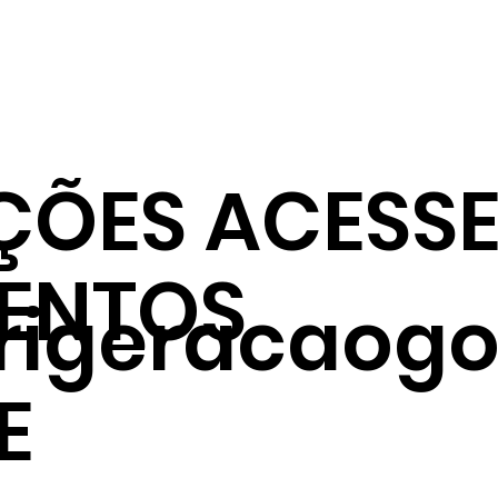
ÇÕES ACESSE
ENTOS
frigeracaogo
E