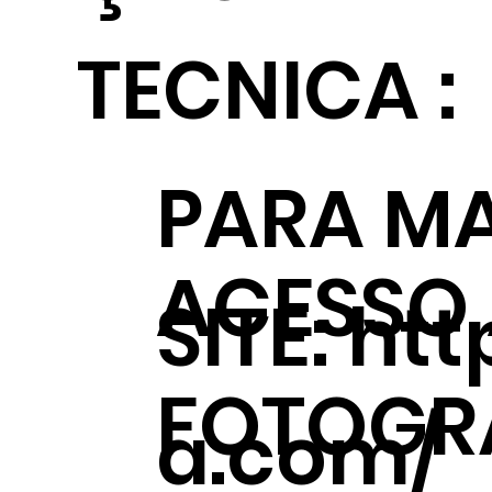
TECNICA :
PARA MA
ACESSO
SITE:
htt
FOTOGRÁ
a.com/