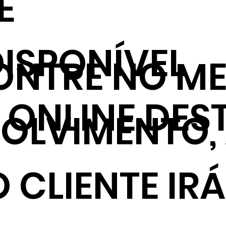
E
ISPONÍVEL
NTRE NO ME
ONLINE DES
VOLVIMENTO,
 CLIENTE IRÁ