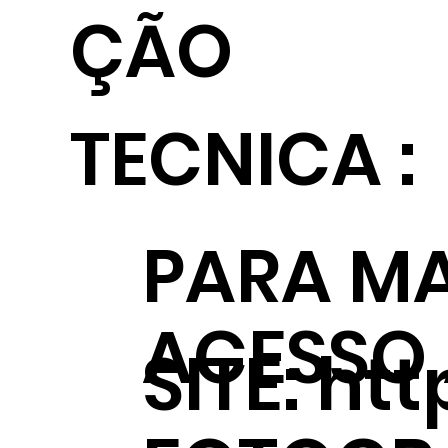
ÇÃO
TECNICA :
PARA MA
ACESSO
SITE:
htt