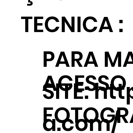
TECNICA :
PARA MA
ACESSO
SITE:
htt
FOTOGRÁ
a.com/