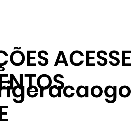
ÇÕES ACESSE
ENTOS
frigeracaogo
E