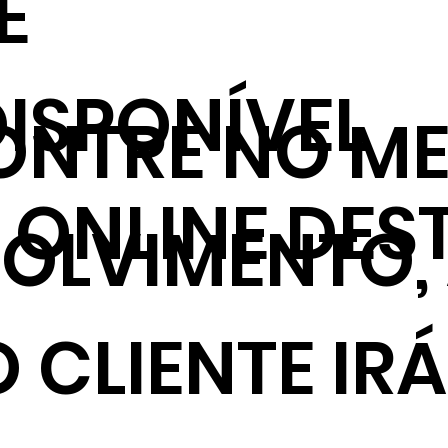
E
ISPONÍVEL
NTRE NO ME
ONLINE DES
VOLVIMENTO,
 CLIENTE IRÁ