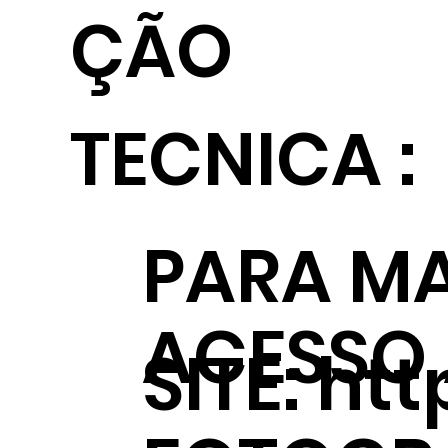
ÇÃO
TECNICA :
PARA MA
ACESSO
SITE:
htt