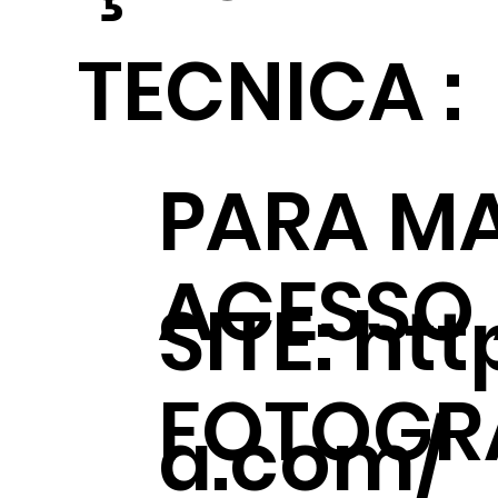
TECNICA :
PARA MA
ACESSO
SITE:
htt
FOTOGRÁ
a.com/