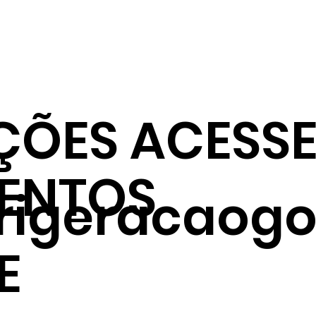
ÇÕES ACESSE
ENTOS
frigeracaogo
E