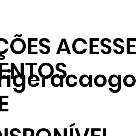
ÇÕES ACESSE
ENTOS
frigeracaogo
E