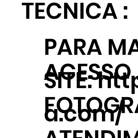
TECNICA :
PARA MA
ACESSO
SITE:
htt
FOTOGRÁ
a.com/